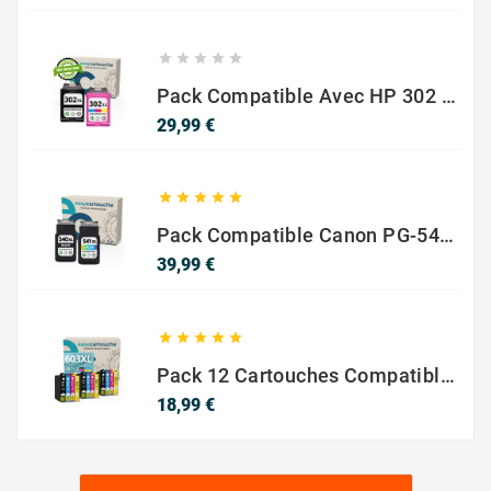





Pack Compatible Avec HP 302 XL Noir Et Couleur - SANS NIVEAU ENCRE
Prix
29,99 €





Pack Compatible Canon PG-540 XL / CL-541 XL – Noir & Couleur – Haute Capacité
Prix
39,99 €





Pack 12 Cartouches Compatible EPSON 603XL
Prix
18,99 €