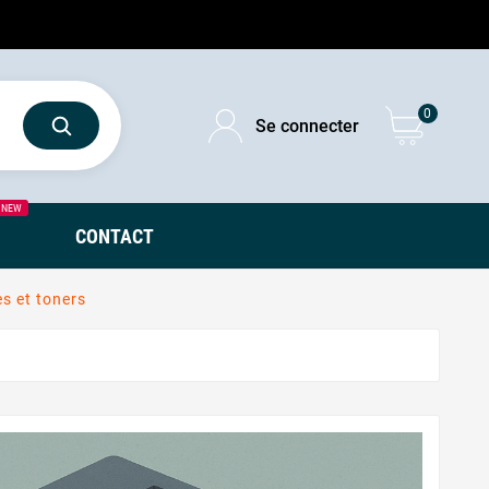
0
Se connecter
NEW
CONTACT
s et toners