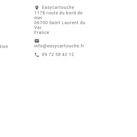
Easycartouche
location_on
1178 route du bord de
mer
06700 Saint Laurent du
Var
France
email
info@easycartouche.fr
tion
09 72 58 42 12
call