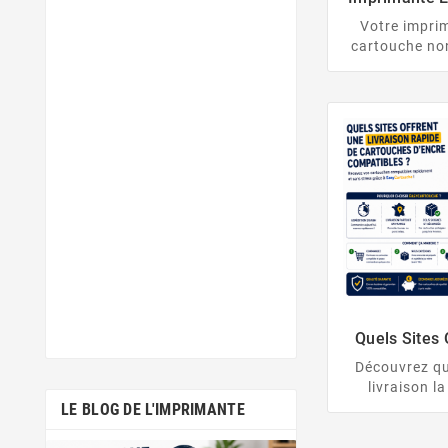
Au Messag
Votre impri
Re
cartouche no
méthode de 
étapes, pi
firmware et 
Quels Sites 
Rapide De 
Découvrez qu
Co
livraison l
cartouches 
LE BLOG DE L'IMPRIMANTE
comparatif 24
en France et 