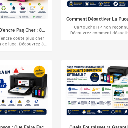
Comment Désactiver La Puc
Cartouche HP
Cartouche HP non reconnu
D’encre Pas Cher : 8
Découvrez comment désactiv
 Vraiment Économiser
 l’encre coûte plus cher
protection des cartouches 
 de luxe. Découvrez 8
contourner la puce HP en t
xpert pour payer vos
légalité.
encre moins cher, sans
 sur la qualité.
pson : Que Faire Face
Quels Fournisseurs Garanti