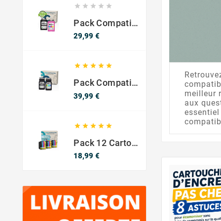





Pack Compatible Avec HP 302 XL Noir Et Couleur - SANS NIVEAU ENCRE
Prix
29,99 €





Retrouvez
Pack Compatible Canon PG-540 XL / CL-541 XL – Noir & Couleur – Haute Capacité
compatibl
meilleur 
Prix
39,99 €
aux quest
essentiel
compatibl





Pack 12 Cartouches Compatible EPSON 603XL
Prix
18,99 €