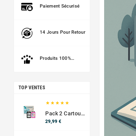
Paiement Sécurisé
14 Jours Pour Retour
Produits 100%
Garantis
TOP VENTES





Pack 2 Cartouches Compatible Avec HP 301 XL Noir Et Couleur
Prix
29,99 €