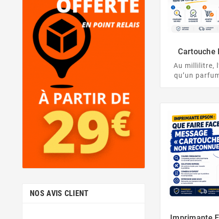
Cartouche 
Astuces Pour
Au millilitre,
qu’un parfum
astuces d’e
cartouches d’
rogner
NOS AVIS CLIENT
Imprimante E