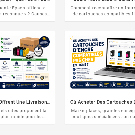
e « Cartouche Non
Une Qualité D’impression Op
mante Epson affiche «
Comment reconnaître un four
connue » ?
Avec Leurs Cartouches Comp
n reconnue » ? Causes,
de cartouches compatibles fi
?
réinitialisation en 7
Contrôle qualité, puces, gara
ège des mises à jour
normes ISO/STMC, avis vérif
FAQ : le guide expert
stock France : les vrais critèr
complet.
qualité d’impression optimal
payer le prix de l’origine
Offrent Une Livraison
Où Acheter Des Cartouches 
Cartouches D’encre
Compatibles Pas Cher En L
els sites proposent la
Marketplaces, grandes ensei
mpatibles ?
a plus rapide pour les
boutiques spécialisées : on 
d’encre compatibles :
objectivement les canaux d’
h/48h, fiabilité, stock
pour savoir où acheter d
avantages des boutiques
cartouches d’encre compatib