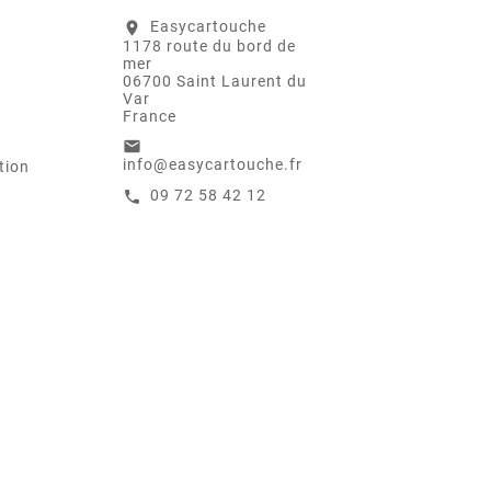
Easycartouche
location_on
1178 route du bord de
mer
06700 Saint Laurent du
Var
France
email
info@easycartouche.fr
tion
09 72 58 42 12
call