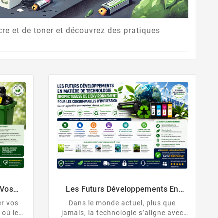
re et de toner et découvrez des pratiques
 Vos
Les Futurs Développements En
ners
Matière De Technologie
er vos
Dans le monde actuel, plus que
Respectueuse De L’environnement
 où les
jamais, la technologie s’aligne avec
Pour Les Consommables