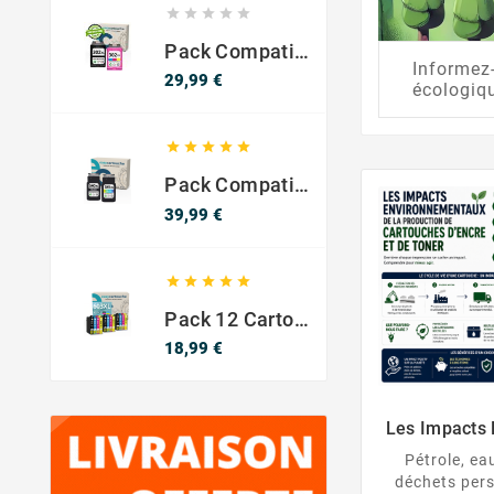





Pack Compatible Avec HP 302 XL Noir Et Couleur - SANS NIVEAU ENCRE
Informez-
Prix
29,99 €
écologiq





Pack Compatible Canon PG-540 XL / CL-541 XL – Noir & Couleur – Haute Capacité
Prix
39,99 €





Pack 12 Cartouches Compatible EPSON 603XL
Prix
18,99 €
Les Impacts
La Produc
Pétrole, ea
D’enc
déchets pers