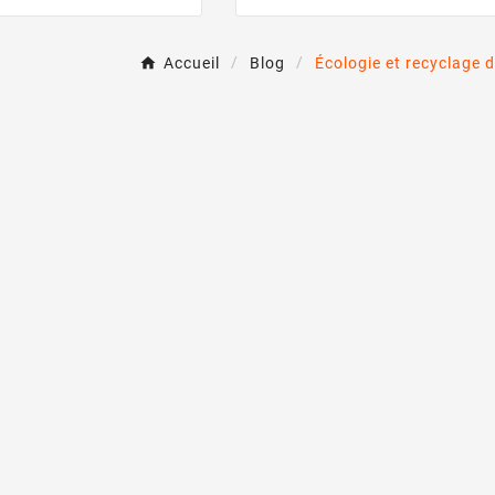
logique d'une cartouche
déposer gratuitement, l
uve et les solutions
reconditionnement, les gestes 
 pour réduire votre
et le double bénéfice écologi
Accueil
Blog
Écologie et recyclage 
artouches compatibles,
économique.
 impression raisonnée.