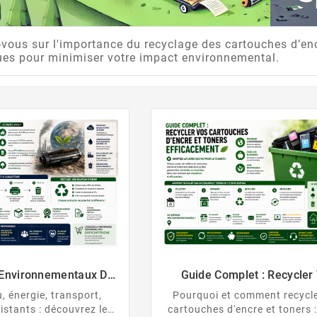
vous sur l'importance du recyclage des cartouches d’enc
ues pour minimiser votre impact environnemental.
 Environnementaux De
Guide Complet : Recycler
tion De Cartouches
Cartouches D’encre Et To
u, énergie, transport,
Pourquoi et comment recycl
re Et De Toner
Efficacement
istants : découvrez le
cartouches d'encre et toners :