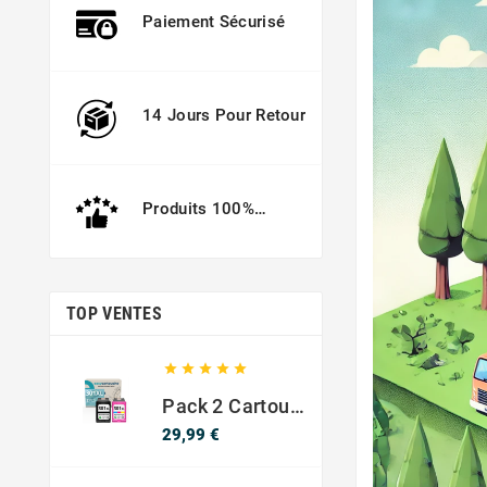
Paiement Sécurisé
14 Jours Pour Retour
Produits 100%
Garantis
TOP VENTES





Pack 2 Cartouches Compatible Avec HP 301 XL Noir Et Couleur
Prix
29,99 €