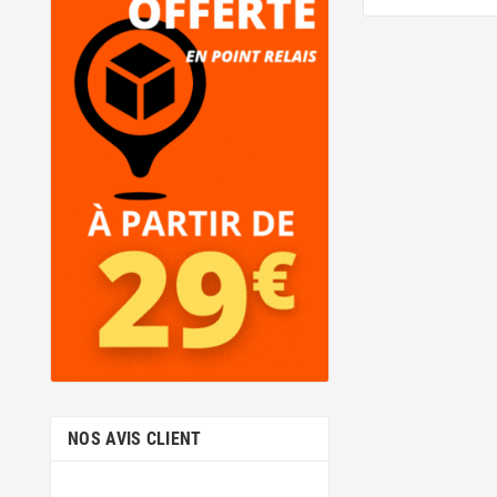
vrai coût éco
d'encre ne
concrètes
empreinte — c
recyclage et
NOS AVIS CLIENT