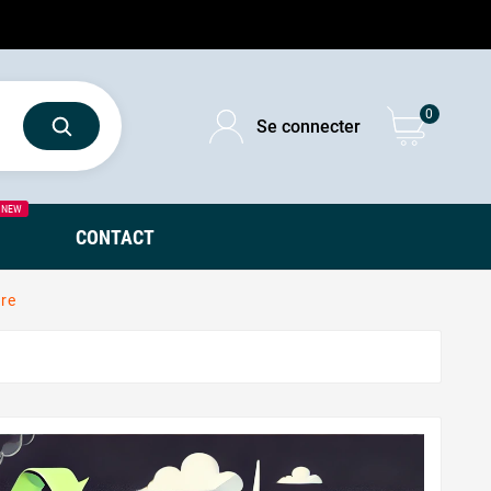
0
Se connecter
NEW
CONTACT
cre