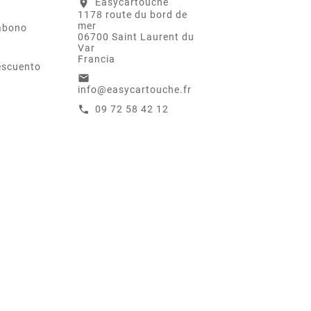
Easycartouche
location_on
1178 route du bord de
mer
abono
06700 Saint Laurent du
Var
Francia
escuento
email
info@easycartouche.fr
09 72 58 42 12
call