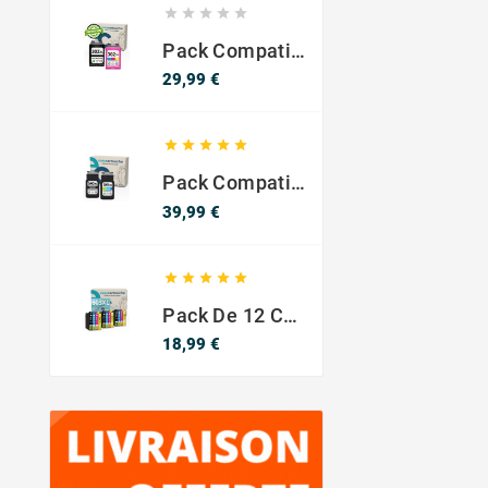





Pack Compatible Con HP 302 XL Negro Y Color - SIN NIVEL DE TINTA
Precio
29,99 €





Pack Compatible Canon PG-540 XL / CL-541 XL ? Negro Y Color ? Alta Capacidad
Precio
39,99 €





Pack De 12 Cartuchos Compatibles EPSON 603XL
Precio
18,99 €