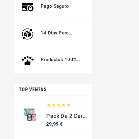
Pago Seguro
14 Días Para
Devolver
Productos 100%
Garantizados
TOP VENTAS





Pack De 2 Cartuchos Compatibles Con HP 301 XL Negro Y Color
Precio
29,99 €